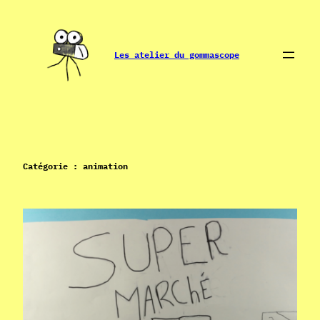
Aller
au
contenu
Les atelier du gommascope
Catégorie :
animation